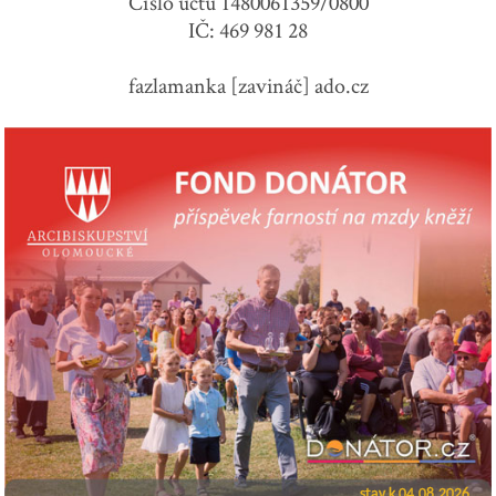
Číslo účtu 1480061359/0800
IČ: 469 981 28
fazlamanka [zavináč] ado.cz