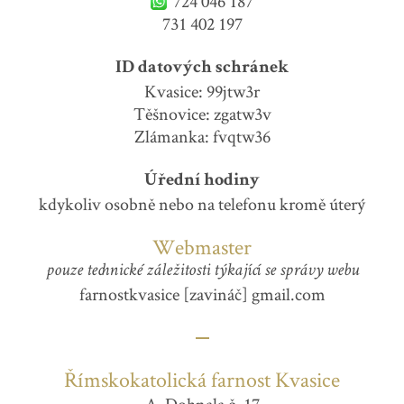
724 046 187
731 402 197
ID datových schránek
Kvasice: 99jtw3r
Těšnovice: zgatw3v
Zlámanka: fvqtw36
Úřední hodiny
kdykoliv osobně nebo na telefonu kromě úterý
Webmaster
pouze technické záležitosti týkající se správy webu
farnostkvasice [zavináč] gmail.com
Římskokatolická farnost Kvasice