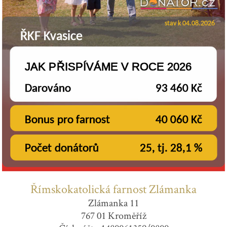
Římskokatolická farnost Zlámanka
Zlámanka 11
767 01 Kroměříž