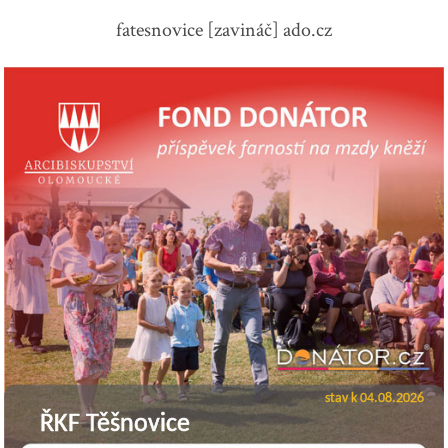
fatesnovice [zavináč] ado.cz