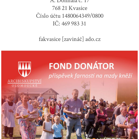
A. Dohnala č. 17
768 21 Kvasice
Číslo účtu 1480064349/0800
IČ: 469 983 31
fakvasice [zavináč] ado.cz